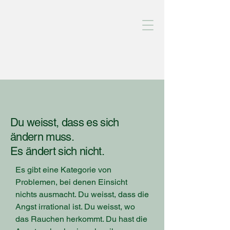
Caesura Coaching und
Hypnosetherapie
Du weisst, dass es sich
ändern muss.
Es ändert sich nicht.
Es gibt eine Kategorie von
Problemen, bei denen Einsicht
nichts ausmacht. Du weisst, dass die
Angst irrational ist. Du weisst, wo
das Rauchen herkommt. Du hast die