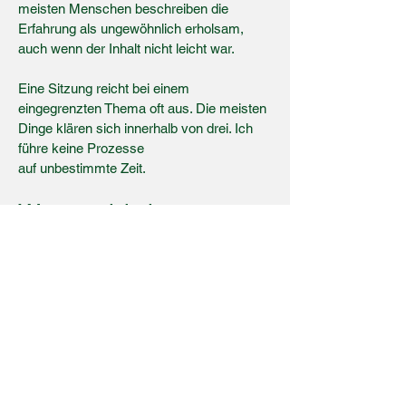
meisten Menschen beschreiben die
Erfahrung als ungewöhnlich erholsam,
auch wenn der Inhalt nicht leicht war.
Eine Sitzung reicht bei einem
eingegrenzten Thema oft aus. Die meisten
Dinge klären sich innerhalb von drei. Ich
führe keine Prozesse
auf unbestimmte Zeit.
Was es nicht ist
Hypnose ist keine Therapie. Sie behandelt
keine komplexen psychischen
Erkrankungen, keine langfristigen
psychiatrischen Diagnosen und keine
Zustände, die klinische Unterstützung
erfordern. Wenn ich das sehe, sage ich es
direkt und nenne, was tatsächlich helfen
würde.